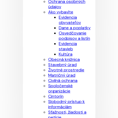
Ochrana osobných
údajov
Ako vybavíte
Evidencia
obyvateľov
Dane a poplatky
Osvedčovanie
podpisov a listín
Evidencia
stavieb
Kultúra
Obecná knižnica
Stavebný úrad
Životné prostredie
Matričný úrad
Civilná ochrana
Spoločenské
organizácie
Cintorín
Slobodný prístup k
informáciám
Sťažnosti, žiadosti a
petície