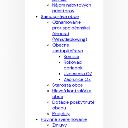
Nájom nebytových
priestorov
Samospráva obce
Oznamovanie
protispoločenskej
činnosti
(Whistleblowing)
Obecné
zastupiteľstvo
Komisie
Rokovací
poriadok
Uznesenia OZ
Zápisnice OZ
Starosta obce
Hlavná kontrolórka
obce
Dotácie poskytnuté
obcou
Projekty
Povinné zverejňovanie
Zmluvy