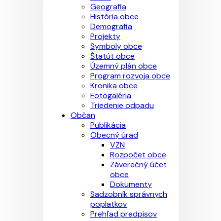
Geografia
História obce
Demografia
Projekty
Symboly obce
Štatút obce
Územný plán obce
Program rozvoja obce
Kronika obce
Fotogaléria
Triedenie odpadu
Občan
Publikácia
Obecný úrad
VZN
Rozpočet obce
Záverečný účet
obce
Dokumenty
Sadzobník správnych
poplatkov
Prehľad predpisov