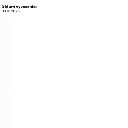
Dátum vyvesenia:
13.01.2026
Prílohy:
1e3bf_PLNOMOCENSTVO Michalovce.pdf
d95b8_Výzva na vykonanie výrubu 1.pdf
a92f4_VSD____U P O Z O R N E N I E.pdf
45b06_Oznámenie VSD 13.01.2026.pdf