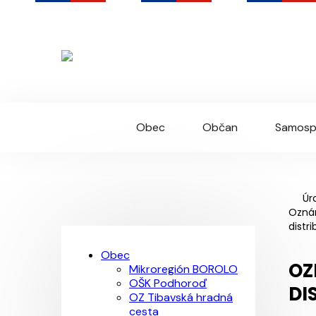
Podhoroď
Oficiálna webová stránka obce
Obec
Občan
Samosp
Úr
Navigácia
Ozná
distri
Obec
OZ
Mikroregión BOROLO
OŠK Podhoroď
DI
OZ Tibavská hradná
cesta