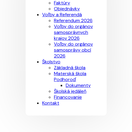
Faktúry
Objednávky
Voľby a Referendá
Referendum 2026
Voľby do orgánov
samosprávnych
krajov 2026
Voľby do orgánov
samosprávy obcí
2026
Školstvo
Základná škola
Materská škola
Podhoroď
Dokumenty
Školská jedáleň
Financovanie
Kontakt