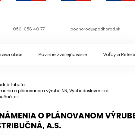
056-658 40 77
podhorod@podhorod.sk
ráva obce
Povinné zverejňovanie
Voľby a Refer
adná tabuľa
menia o plánovanom výrube NN, Východoslovenská
bučná, a.s.
NÁMENIA O PLÁNOVANOM VÝRUB
STRIBUČNÁ, A.S.