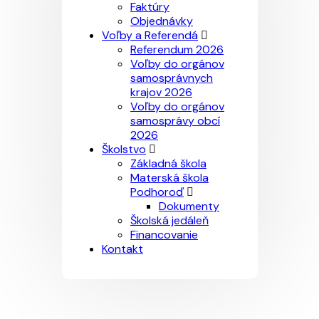
Faktúry
Objednávky
Voľby a Referendá
Referendum 2026
Voľby do orgánov
samosprávnych
krajov 2026
Voľby do orgánov
samosprávy obcí
2026
Školstvo
Základná škola
Materská škola
Podhoroď
Dokumenty
Školská jedáleň
Financovanie
Kontakt