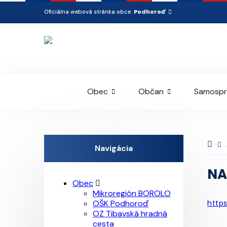
Podhoroď
Oficiálna webová stránka obce
Obec
Občan
Samospr
Navigácia
NA
Obec
Mikroregión BOROLO
OŠK Podhoroď
http
OZ Tibavská hradná
cesta