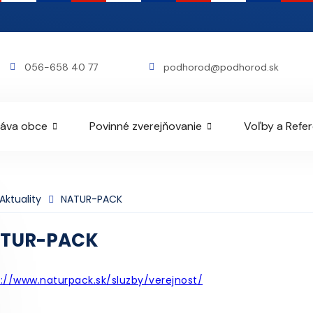
056-658 40 77
podhorod@podhorod.sk
áva obce
Povinné zverejňovanie
Voľby a Refe
Aktuality
NATUR-PACK
TUR-PACK
s://www.naturpack.sk/sluzby/verejnost/