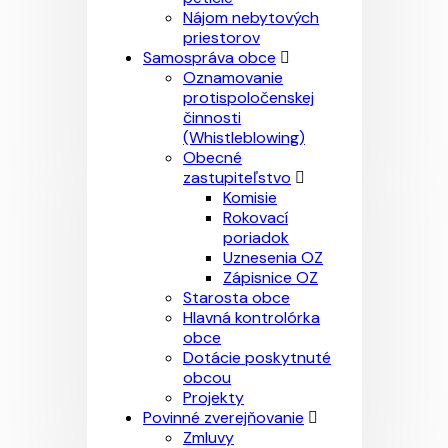
Nájom nebytových
priestorov
Samospráva obce
Oznamovanie
protispoločenskej
činnosti
(Whistleblowing)
Obecné
zastupiteľstvo
Komisie
Rokovací
poriadok
Uznesenia OZ
Zápisnice OZ
Starosta obce
Hlavná kontrolórka
obce
Dotácie poskytnuté
obcou
Projekty
Povinné zverejňovanie
Zmluvy