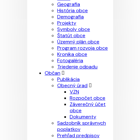
Geografia
História obce
Demografia
Projekty
Symboly obce
Štatút obce
Územný plán obce
Program rozvoja obce
Kronika obce
Fotogaléria
Triedenie odpadu
Občan
Publikácia
Obecný úrad
VZN
Rozpočet obce
Záverečný účet
obce
Dokumenty
Sadzobník správnych
poplatkov
Prehľad predpisov