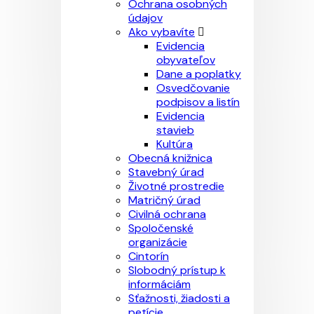
Ochrana osobných
údajov
Ako vybavíte
Evidencia
obyvateľov
Dane a poplatky
Osvedčovanie
podpisov a listín
Evidencia
stavieb
Kultúra
Obecná knižnica
Stavebný úrad
Životné prostredie
Matričný úrad
Civilná ochrana
Spoločenské
organizácie
Cintorín
Slobodný prístup k
informáciám
Sťažnosti, žiadosti a
petície